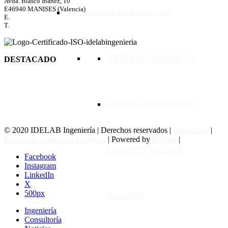
Avda. Blasco Ibáñez, 10
E46940 MANISES (Valencia)
SEGURIDAD DE PROCESOS
E.
idelab@idelabingenieria.com
T.
+34 96 193 55 12
ANÁLISIS DE RIESGOS
DESTACADO
INSPECTOR PROPIO APQ
APQ ALMACENAMIENTO DE PRODUCTOS QUÍMICOS
ADR TRANSPORTE DE MERCANCÍAS PELIGROSAS
DISEÑO DE PROCESOS
ATEX ATMÓSFERAS EXPLOSIVAS
SEVESO PREVENCIÓN DE ACCIDENTES GRAVES
© 2020 IDELAB Ingeniería | Derechos reservados |
Aviso legal
|
Política de privacidad y cookies
| Powered by
Portega
|
INTRÍNSECAMENTE
Facebook
Instagram
LinkedIn
X
500px
SEGUROS
Ingeniería
Consultoría