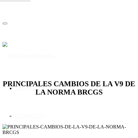
idelab@idelabingenieria.com | tel:+34 96 193 55 12
PRINCIPALES CAMBIOS DE LA V9 DE
EMPRESA
LA NORMA BRCGS
Pequeño resumen de los principales cambios a tener en cuenta.
Recordar que las auditorías en base a esta versión se
INGENIERÍA
empezarán a realizar a partir del día 1 de febrero de 2023.