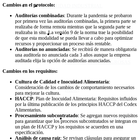
Cambios en el protocolo:
SEGURIDAD INDUSTRIAL
Auditorías combinadas
: Durante la pandemia se probaron
por primera vez las auditorías combinadas, la primera parte se
realizaba de forma remota mientras que la segunda parte se
realizaba in situ. La versión 9 de la norma trae la posibilidad
TRANSPORTE DE
de que esta modalidad se pueda llevar a cabo para optimizar
recursos y proporcionar un proceso más rentable.
Auditorias no anunciadas
: Se recibirá de manera obligatoria
una auditoría no anunciada cada 3 años aunque la empresa
auditada elija la opción de auditorías anunciadas.
MERCANCÍAS PELIGROSAS
Cambios en los requisitos:
Cultura de Calidad e Inocuidad Alimentaria
:
Consideración de los cambios de comportamiento necesarios
(ADR)
para mejorar la cultura.
HACCP
: Plan de Inocuidad Alimentaria: Requisitos influidos
por la última publicación de los principios HACCP del Codex
Alimentarius.
Procesamiento subcontratado
: Se agregan nuevos requisitos
ATMÓSFERAS EXPLOSIVAS
para garantizar que los procesos subcontratados se integran en
un plan de HACCP y los requisitos se acuerden en una
especificación.
Análisis de causa raíz
: Se revisan cláusulas para asegurar un