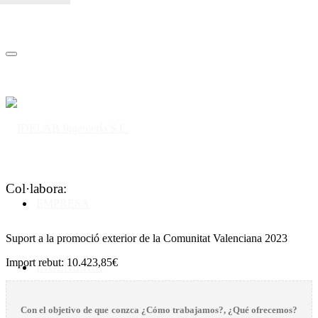
idelab@idelabingenieria.com | tel:+34 96 193 55 12
Col·labora:
EMPRESA
Suport a la promoció exterior de la Comunitat Valenciana 2023
Import rebut: 10.423,85€
INGENIERÍA
Con el objetivo de que conzca
¿Cómo trabajamos?
,
¿Qué ofrecemos?