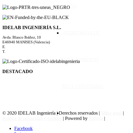
(ATEX)
IDELAB INGENIERÍA S.L.
AUDITORÍAS DE
Avda. Blasco Ibáñez, 10
E46940 MANISES (Valencia)
E.
idelab@idelabingenieria.com
T.
+34 96 193 55 12
CUMPLIMIENTO
DESTACADO
INSPECTOR PROPIO APQ
REGLAMENTARIO
APQ ALMACENAMIENTO DE PRODUCTOS QUÍMICOS
ADR TRANSPORTE DE MERCANCÍAS PELIGROSAS
ATEX ATMÓSFERAS EXPLOSIVAS
SEVESO PREVENCIÓN DE ACCIDENTES GRAVES
© 2020 IDELAB Ingeniería | Derechos reservados |
Aviso legal
|
INSTALACIONES DE
Política de privacidad y cookies
| Powered by
Portega
|
Facebook