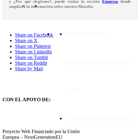
y
¿Por qué elegirnos?
, puede visitar la sección
Empresa
donde
SEGURIDAD INDUSTRIAL
ampliará la información sobre nuestra filosofía.
TRANSPORTE DE
Share on Facebook
Share on X
Share on Pinterest
Share on LinkedIn
Share on Tumblr
MERCANCÍAS PELIGROSAS
Share on Reddit
Share by Mail
(ADR)
CON EL APOYO DE:
ATMÓSFERAS EXPLOSIVAS
Proyecto Web Financiado por la Unión
Europea – NextGenerationEU